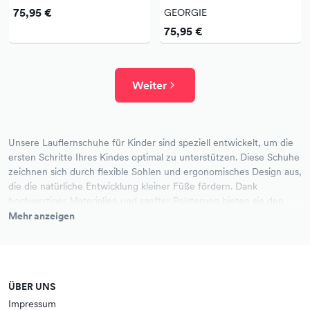
75,95 €
GEORGIE
75,95 €
Weiter
Unsere Lauflernschuhe für Kinder sind speziell entwickelt, um die
ersten Schritte Ihres Kindes optimal zu unterstützen. Diese Schuhe
zeichnen sich durch flexible Sohlen und ergonomisches Design aus,
die die natürliche Entwicklung kleiner Füße fördern. Dank
hochwertiger Materialien und sanfter Polsterung bieten sie den
nötigen Halt, ohne die Bewegungsfreiheit einzuschränken. Unsere
Mehr anzeigen
Lauflernschuhe sind in verschiedenen Größen und Designs
erhältlich, sodass Sie das perfekte Paar für Ihr Kind finden können.
Entdecken Sie jetzt unsere Kollektion und geben Sie Ihrem Kind
den besten Start ins Leben.
ÜBER UNS
Impressum