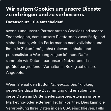
Wir nutzen Cookies um unsere Dienste
zu erbringen und zu verbessern.
Datenschutz - Sie entscheiden!
avendu und unsere Partner nutzen Cookies und andere
Einkaufen bei Schuhhaus Gerhard
Technologien, damit unsere Plattformen zuverlässig und
Höber
Kinder
Schuhe
Lauflernschuhe
sicher laufen, wir die Performance nachvollziehen und
Kinder Lauflernschuhe
Ihnen in Zukunft möglichst relevante Inhalte und
personalisierte Werbung zeigen können. Dafür
sammeln wir Daten über unsere Nutzer und das
ALLE FILTER
geräteübergreifende Verhalten in Bezug auf unsere
Angebote.
Farbe
Größe
Marken
Wenn Sie auf den Button
"Einverstanden"
klicken,
geben Sie dazu Ihre Zustimmung und erlauben uns,
diese Daten an Dritte weiterzugeben, etwa an unsere
Marketing- oder externen Technikpartner. Dies kann die
Verarbeitung Ihrer Daten in den USA einschließen. Falls